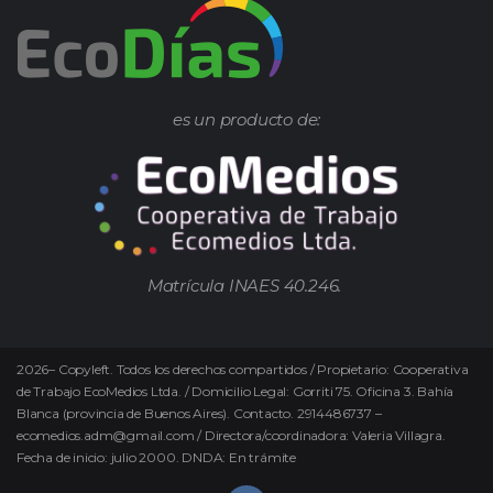
es un producto de:
Matrícula INAES 40.246.
2026
–
Copyleft.
Todos los derechos compartidos / Propietario: Cooperativa
de Trabajo EcoMedios Ltda. / Domicilio Legal: Gorriti 75. Oficina 3. Bahía
Blanca (provincia de Buenos Aires). Contacto. 2914486737 –
ecomedios.adm@gmail.com / Directora/coordinadora: Valeria Villagra.
Fecha de inicio: julio 2000. DNDA: En trámite