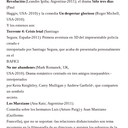
Revolución
(Leandro Ipiña; Argentina-2011); el drama
Sólo tres días
(Paul
Haggis; USA- 2010)
y la comedia
Un despertar glorioso
(Roger Michell;
USA-2010).
Y los estrenos son:
Torrente 4: Crisis letal
(Santiago
Segura; España-2011). Primera aventura en 3D del impresentable policía
creado e
interpretado por Santiago Segura, que acaba de presentarla personalmente
en el
BAFICI.
No me abandones
(Mark Romanek; UK,
USA-2010). Drama romántico centrado en tres amigos inseparables -
interpretados
por Keira Knightley, Carey Mulligan y Andrew Garfield-, que comparten
un sombrío
secreto.
Los Marziano
(Ana Katz; Argentina-2011).
Comedia sobre los hermanos Luis (Arturo Puig) y Juan Marziano
(Guillermo
Francella), que no se soportan -las relaciones disfuncionales son tema
recurrente en la filmografía de su directora- y resisten los esfuerzos de la