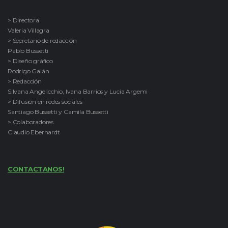
> Directora
Valeria Villagra
> Secretario de redacción
Pablo Bussetti
> Diseño gráfico
Rodrigo Galán
> Redacción
Silvana Angelicchio, Ivana Barrios y Lucía Argemi
> Difusión en redes sociales
Santiago Bussetti y Camila Bussetti
> Colaboradores
Claudio Eberhardt
CONTACTANOS!