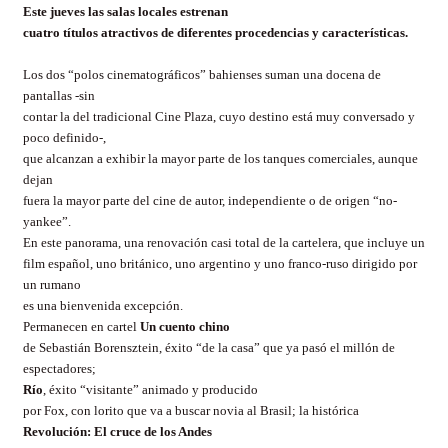
Este jueves las salas locales estrenan
cuatro títulos atractivos de diferentes procedencias y características.
Los dos “polos cinematográficos” bahienses suman una docena de
pantallas -sin
contar la del tradicional Cine Plaza, cuyo destino está muy conversado y
poco definido-,
que alcanzan a exhibir la mayor parte de los tanques comerciales, aunque
dejan
fuera la mayor parte del cine de autor, independiente o de origen “no-
yankee”.
En este panorama, una renovación casi total de la cartelera, que incluye un
film español, uno británico, uno argentino y uno franco-ruso dirigido por
un rumano
es una bienvenida excepción.
Permanecen en cartel
Un cuento chino
de Sebastián Borensztein, éxito “de la casa” que ya pasó el millón de
espectadores;
Río
, éxito “visitante” animado y producido
por Fox, con lorito que va a buscar novia al Brasil; la histórica
Revolución: El cruce de los Andes