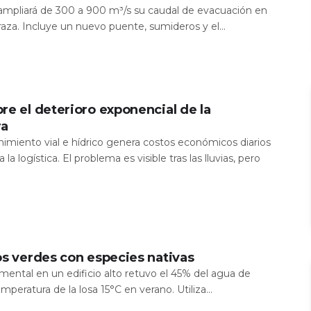
a ampliará de 300 a 900 m³/s su caudal de evacuación en
aza. Incluye un nuevo puente, sumideros y el...
re el deterioro exponencial de la
ra
nimiento vial e hídrico genera costos económicos diarios
 la logística. El problema es visible tras las lluvias, pero
os verdes con especies nativas
mental en un edificio alto retuvo el 45% del agua de
temperatura de la losa 15°C en verano. Utiliza...