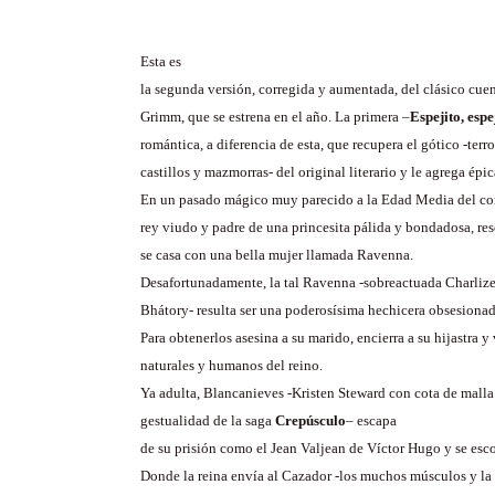
Esta es
la segunda versión, corregida y aumentada, del clásico cue
Grimm, que se estrena en el año. La primera –
Espejito, espe
romántica, a diferencia de esta, que recupera el gótico -terro
castillos y mazmorras- del original literario y le agrega épic
En un pasado mágico muy parecido a la Edad Media del co
rey viudo y padre de una princesita pálida y bondadosa, res
se casa con una bella mujer llamada Ravenna.
Desafortunadamente, la tal Ravenna -sobreactuada Charliz
Bhátory- resulta ser una poderosísima hechicera obsesionada
Para obtenerlos asesina a su marido, encierra a su hijastra y
naturales y humanos del reino.
Ya adulta, Blancanieves -Kristen Steward con cota de malla
gestualidad de la saga
Crepúsculo
– escapa
de su prisión como el Jean Valjean de Víctor Hugo y se es
Donde la reina envía al Cazador -los muchos músculos y la