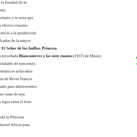
 la bondad de la
ono.
citario y se nota que
s efectos visuales
venció a la producción
alcadas de la mayor
r
El Señor de los Anillos
,
Princesa
la recordada
Blancanieves
y los siete enanos
(1937) de Disney.
eleidades de unicornio;
británicos achicados
ra de Kevin Francis
sado para adolescentes.
omo caras de una
rigor entre el bien
ela la Princesa
fueron felices para