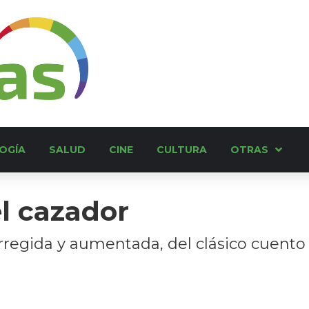
OGÍA
SALUD
CINE
CULTURA
OTRAS
l cazador
corregida y aumentada, del clásico cuen