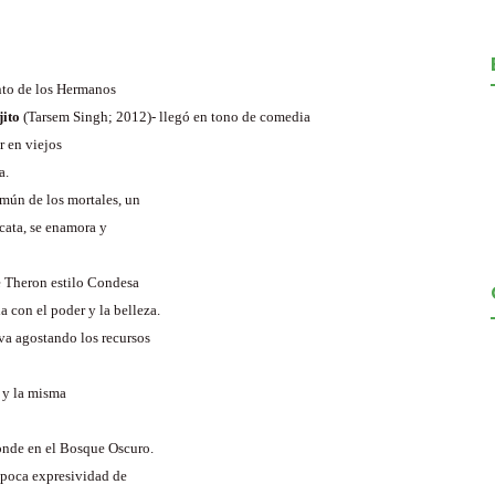
nto de los Hermanos
jito
(Tarsem Singh; 2012)- llegó en tono de comedia
r en viejos
a.
mún de los mortales, un
cata, se enamora y
e Theron estilo Condesa
 con el poder y la belleza.
 va agostando los recursos
 y la misma
conde en el Bosque Oscuro.
 poca expresividad de