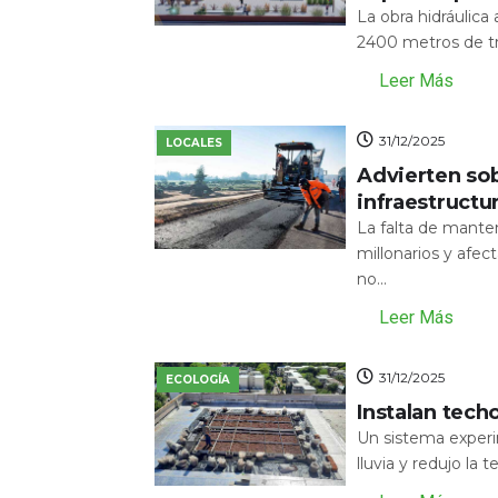
La obra hidráulic
2400 metros de tr
Leer Más
31/12/2025
LOCALES
Advierten sob
infraestructu
La falta de mante
millonarios y afecta
no...
Leer Más
31/12/2025
ECOLOGÍA
Instalan tech
Un sistema experi
lluvia y redujo la 