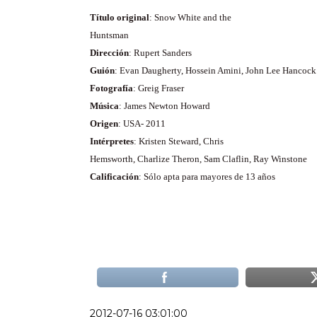
Título original
: Snow White and the
Huntsman
Dirección
: Rupert Sanders
Guión
: Evan Daugherty, Hossein Amini, John Lee Hancock
Fotografía
: Greig Fraser
Música
: James Newton Howard
Origen
: USA- 2011
Intérpretes
: Kristen Steward, Chris
Hemsworth, Charlize Theron, Sam Claflin, Ray Winstone
Calificación
: Sólo apta para mayores de 13 años
2012-07-16 03:01:00