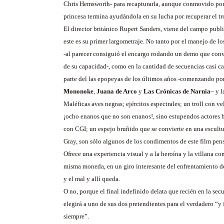
Chris Hemsworth- para recapturarla, aunque conmovido por
princesa termina ayudándola en su lucha por recuperar el tr
El director británico Rupert Sanders, viene del campo publi
este es su primer largometraje. No tanto por el manejo de lo
-al parecer consiguió el encargo rodando un demo que con
de su capacidad-, como en la cantidad de secuencias casi c
parte del las epopeyas de los últimos años -comenzando po
Mononoke
,
Juana de Arco
y
Las Crónicas de Narnia
– y 
Maléficas aves negras; ejércitos espectrales; un troll con v
¡ocho enanos que no son enanos!, sino estupendos actores 
con CGI; un espejo bruñido que se convierte en una escultu
Gray, son sólo algunos de los condimentos de este film pen
Ofrece una experiencia visual y a la heroína y la villana c
misma moneda, en un giro interesante del enfrentamiento de 
y el mal y allí queda.
O no, porque el final indefinido delata que recién en la secu
elegirá a uno de sus dos pretendientes para el verdadero “y 
siempre”.