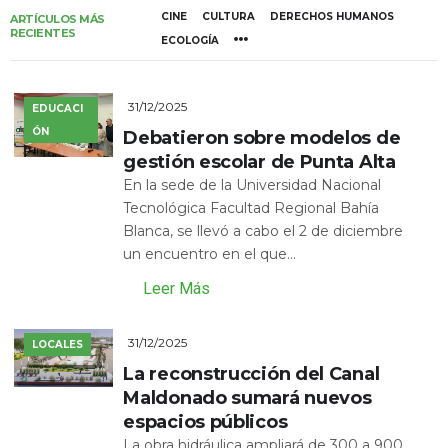
CINE
CULTURA
DERECHOS HUMANOS
ARTÍCULOS MÁS
RECIENTES
ECOLOGÍA
31/12/2025
EDUCACI
ÓN
Debatieron sobre modelos de
gestión escolar de Punta Alta
En la sede de la Universidad Nacional
Tecnológica Facultad Regional Bahía
Blanca, se llevó a cabo el 2 de diciembre
un encuentro en el que...
Leer Más
31/12/2025
LOCALES
La reconstrucción del Canal
Maldonado sumará nuevos
espacios públicos
La obra hidráulica ampliará de 300 a 900