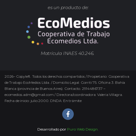
es un producto de:
Matrícula INAES 40.246.
2026
–
Copyleft.
Todos los derechos compartidos / Propietario: Cooperativa
de Trabajo EcoMedios Ltda. / Domicilio Legal: Gorriti 75. Oficina 3. Bahía
Blanca (provincia de Buenos Aires). Contacto. 2914486737 –
ecomedios.adm@gmail.com / Directora/coordinadora: Valeria Villagra.
Fecha de inicio: julio 2000. DNDA: En trámite
Desarrollado por
Puro Web Design.