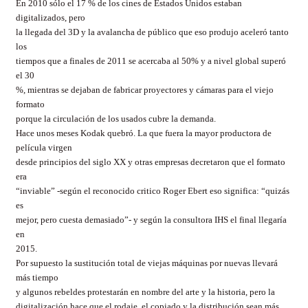
En 2010 sólo el 17 % de los cines de Estados Unidos estaban
digitalizados, pero
la llegada del 3D y la avalancha de público que eso produjo aceleró tanto
los
tiempos que a finales de 2011 se acercaba al 50% y a nivel global superó
el 30
%, mientras se dejaban de fabricar proyectores y cámaras para el viejo
formato
porque la circulación de los usados cubre la demanda.
Hace unos meses Kodak quebró. La que fuera la mayor productora de
película virgen
desde principios del siglo XX y otras empresas decretaron que el formato
era
“inviable” -según el reconocido critico Roger Ebert eso significa: “quizás
es
mejor, pero cuesta demasiado”- y según la consultora IHS el final llegaría
en
2015.
Por supuesto la sustitución total de viejas máquinas por nuevas llevará
más tiempo
y algunos rebeldes protestarán en nombre del arte y la historia, pero la
digitalización hace que el rodaje, el copiado y la distribución sean más