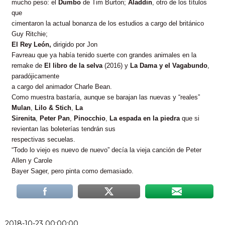
mucho peso: el
Dumbo
de Tim Burton;
Aladdin
, otro de los títulos
que
cimentaron la actual bonanza de los estudios a cargo del británico
Guy Ritchie;
El Rey León,
dirigido por Jon
Favreau que ya había tenido suerte con grandes animales en la
remake de
El libro de la selva
(2016) y
La Dama y el Vagabundo
,
paradójicamente
a cargo del animador Charle Bean.
Como muestra bastaría, aunque se barajan las nuevas y “reales”
Mulan
,
Lilo & Stich
,
La
Sirenita
,
Peter Pan
,
Pinocchio
,
La espada en la piedra
que si
revientan las boleterías tendrán sus
respectivas secuelas.
“Todo lo viejo es nuevo de nuevo” decía la vieja canción de
P
eter
Allen y Carole
Bayer Sager, pero pinta como demasiado.
2018-10-23 00:00:00