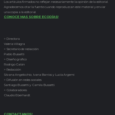
Los artículos firmados no reflejan necesariamente la opinión de la editorial.
Agradecemos citar la fuente cuando reproduzcan este material y enviar
una copia a la editorial.
CONOCE MAS SOBRE ECODÍAS!
> Directora
Valeria Villagra
> Secretario de redacción
Pablo Bussetti
> Diseño gráfico
Rodrigo Galán
> Redacción
Silvana Angelicchio, Ivana Barrios y Lucía Argemi
> Difusión en redes sociales
Santiago Bussetti y Camila Bussetti
> Colaboradores
Claudio Eberhardt
CONTACTANOS!