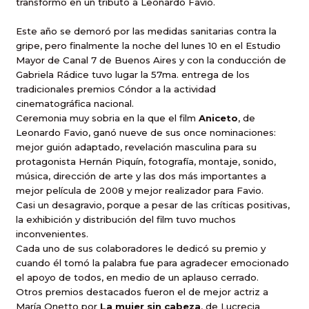
transformó en un tributo a Leonardo Favio.
Este año se demoró por las medidas sanitarias contra la
gripe, pero finalmente la noche del lunes 10
en el Estudio
Mayor de Canal 7 de Buenos Aires y con la
conducción de
Gabriela Rádice tuvo lugar la 57ma. entrega de los
tradicionales premios Cóndor a la actividad
cinematográfica nacional.
Ceremonia muy sobria en la que el film
Aniceto
, de
Leonardo Favio, ganó nueve de sus once nominaciones:
mejor guión adaptado, revelación masculina para su
protagonista Hernán Piquín, fotografía, montaje, sonido,
música, dirección de arte y las dos más importantes a
mejor película de 2008 y mejor realizador para Favio.
Casi un desagravio, porque a pesar de las críticas positivas,
la exhibición y distribución del film tuvo muchos
inconvenientes.
Cada uno de sus colaboradores le dedicó su premio y
cuando él tomó la palabra fue para agradecer emocionado
el apoyo de todos, en medio de un aplauso cerrado.
Otros premios destacados fueron el de mejor actriz a
María Onetto por
La mujer sin cabeza
, de Lucrecia