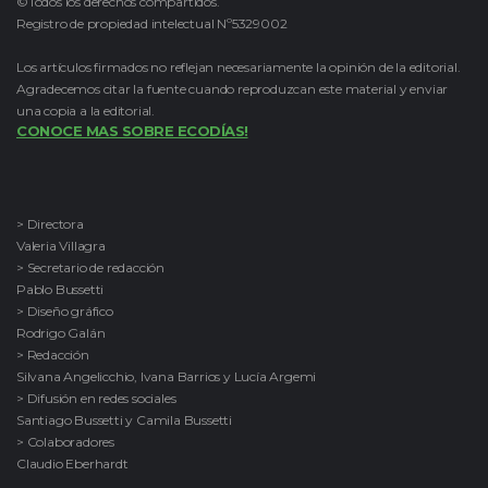
©Todos los derechos compartidos.
Registro de propiedad intelectual Nº5329002
Los artículos firmados no reflejan necesariamente la opinión de la editorial.
Agradecemos citar la fuente cuando reproduzcan este material y enviar
una copia a la editorial.
CONOCE MAS SOBRE ECODÍAS!
> Directora
Valeria Villagra
> Secretario de redacción
Pablo Bussetti
> Diseño gráfico
Rodrigo Galán
> Redacción
Silvana Angelicchio, Ivana Barrios y Lucía Argemi
> Difusión en redes sociales
Santiago Bussetti y Camila Bussetti
> Colaboradores
Claudio Eberhardt