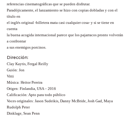
referencias cinematográficas que se pueden disfrutar.
Paradójicamente, el lanzamiento se hizo con copias dobladas y con el
título en
el inglés original -billetera mata casi cualquier cosa- y si se tiene en
cuenta
la buena acogida internacional parece que los pajarracos pronto volverán
a confrontar
a sus enemigos porcinos.
Dirección:
Clay Kaytis, Fergal Reilly
G
uión: Jon
Vitti
Música: Heitor Pereira
Origen: Finlandia, USA – 2016
Calificación: Apto para todo público
Voces originales: Jason Sudeikis, Danny McBride, Josh Gad,
Maya
Rudolph
Peter
Dinklage, Sean Penn