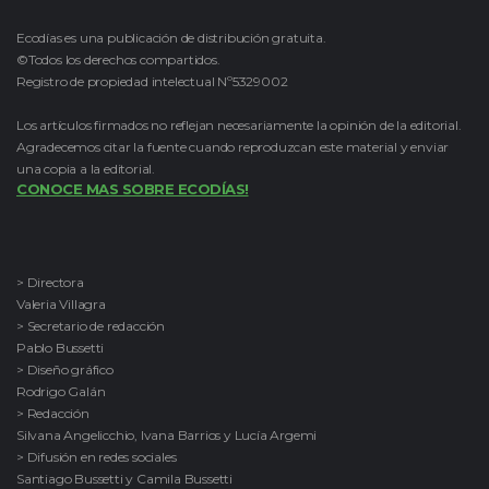
Ecodías es una publicación de distribución gratuita.
©Todos los derechos compartidos.
Registro de propiedad intelectual Nº5329002
Los artículos firmados no reflejan necesariamente la opinión de la editorial.
Agradecemos citar la fuente cuando reproduzcan este material y enviar
una copia a la editorial.
CONOCE MAS SOBRE ECODÍAS!
> Directora
Valeria Villagra
> Secretario de redacción
Pablo Bussetti
> Diseño gráfico
Rodrigo Galán
> Redacción
Silvana Angelicchio, Ivana Barrios y Lucía Argemi
> Difusión en redes sociales
Santiago Bussetti y Camila Bussetti