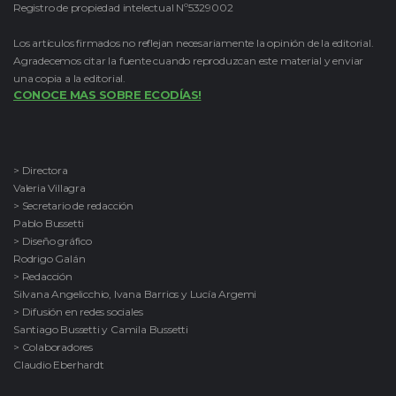
Registro de propiedad intelectual Nº5329002
Los artículos firmados no reflejan necesariamente la opinión de la editorial.
Agradecemos citar la fuente cuando reproduzcan este material y enviar
una copia a la editorial.
CONOCE MAS SOBRE ECODÍAS!
> Directora
Valeria Villagra
> Secretario de redacción
Pablo Bussetti
> Diseño gráfico
Rodrigo Galán
> Redacción
Silvana Angelicchio, Ivana Barrios y Lucía Argemi
> Difusión en redes sociales
Santiago Bussetti y Camila Bussetti
> Colaboradores
Claudio Eberhardt