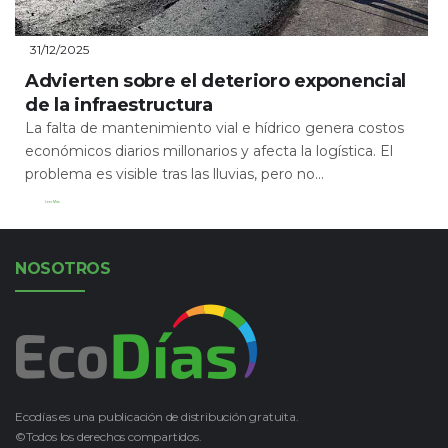
31/12/2025
Advierten sobre el deterioro exponencial
de la infraestructura
La falta de mantenimiento vial e hídrico genera costos
económicos diarios millonarios y afecta la logística. El
problema es visible tras las lluvias, pero no...
Leer Más
NOSOTROS
Ecodías es una publicación de distribución gratuita.
©Todos los derechos compartidos.