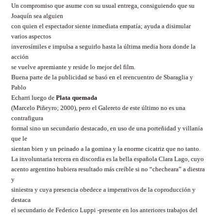
Un compromiso que asume con su usual entrega, consiguiendo que su
Joaquín sea alguien
con quien el espectador siente inmediata empatía; ayuda a disimular
varios aspectos
inverosímiles e impulsa a seguirlo hasta la última media hora donde la
acción
se vuelve apremiante y reside lo mejor del film.
Buena parte de la publicidad se basó en el reencuentro de Sbaraglia y
Pablo
Echarri luego de
Plata quemada
(Marcelo Piñeyro; 2000), pero el Galereto de este último no es una
contrafigura
formal sino un secundario destacado, en uso de una porteñidad y villanía
que le
sientan bien y un peinado a la gomina y la enorme cicatriz que no tanto.
La involuntaria tercera en discordia es la bella española Clara Lago, cuyo
acento argentino hubiera resultado más creíble si no “checheara” a diestra
y
siniestra y cuya presencia obedece a imperativos de la coproducción y
destaca
el secundario de Federico Luppi -presente en los anteriores trabajos del