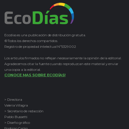
Ecodías es una publicación de distribución gratuita.
©Todos los derechos compartidos.
Registro de propiedad intelectual Nº5329002
Los artículos firmados no reflejan necesariamente la opinión de la editorial.
Agradecemos citar la fuente cuando reproduzcan este material y enviar
una copia a la editorial.
CONOCE MAS SOBRE ECODÍAS!
> Directora
Valeria Villagra
> Secretario de redacción
Pablo Bussetti
> Diseño gráfico
Rodrigo Galán