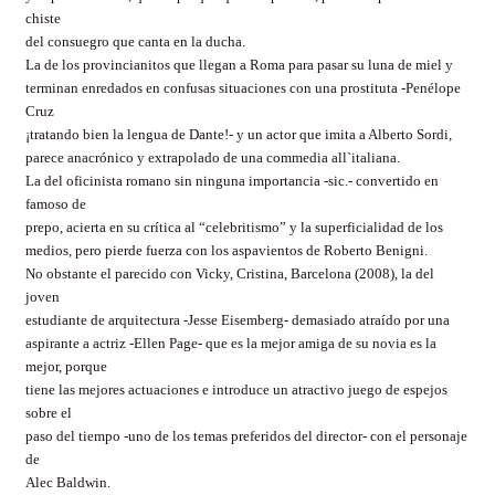
chiste
del consuegro que canta en la ducha.
La de los provincianitos que llegan a Roma para pasar su luna de miel y
terminan enredados en confusas situaciones con una prostituta -Penélope
Cruz
¡tratando bien la lengua de Dante!- y un actor que imita a Alberto Sordi,
parece anacrónico y extrapolado de una commedia all`italiana.
La del oficinista romano sin ninguna importancia -sic.- convertido en
famoso de
prepo, acierta en su crítica al “celebritismo” y la superficialidad de los
medios, pero pierde fuerza con los aspavientos de Roberto Benigni.
No obstante el parecido con Vicky, Cristina, Barcelona (2008), la del
joven
estudiante de arquitectura -Jesse Eisemberg- demasiado atraído por una
aspirante a actriz -Ellen Page- que es la mejor amiga de su novia es la
mejor, porque
tiene las mejores actuaciones e introduce un atractivo juego de espejos
sobre el
paso del tiempo -uno de los temas preferidos del director- con el personaje
de
Alec Baldwin.