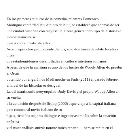
En los primeros minutos de la comedia, mientras Domenico
Modugno canta “Nel blu dipinto de blu“, se establece que además de ser
u
na ciudad histórica con mayúscula,
Roma
genera todo tipo de historias e
inmediatamente se
pasa a contar cuatro de ellas.
No son episodios propiamente dichos, sino dos líneas de relato locales y
otras
dos estadounidenses desarrolladas en calles e interiores romanos.
A pesar de que la escritura es uno de los fuertes de Woody Allen -lo prueba
el Oscar
obtenido por el guión de Medianoche en Paris (2011) el pasado febrero
-,
el
nivel de las historias es desigual.
La del matrimonio neoyorquino -Judy Davis y el propio Woody Allen en
su vuelta
a la actuación después de Scoop
(2006)
-, que viaja a la capital italiana
para conocer al novio italiano de su
hija s, tiene los mejores diálogos e ingeniosas ironías sobre la creación
artística
y el psicoanálisis, quizás porque quien reparte…, pero se repite en el