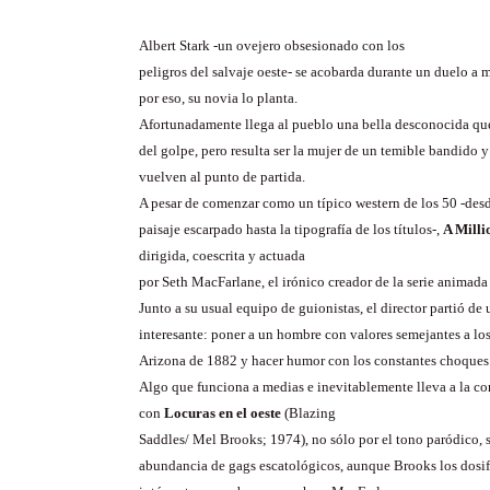
Albert Stark -un ovejero obsesionado con los
peligros del salvaje oeste- se acobarda durante un duelo a m
por eso, su novia lo planta.
Afortunadamente llega al pueblo una bella desconocida que
del golpe, pero resulta ser la mujer de un temible bandido 
vuelven al punto de partida.
A pesar de comenzar como un típico western de los 50 -desd
paisaje escarpado hasta la tipografía de los títulos-,
A Milli
dirigida, coescrita y actuada
por Seth MacFarlane, el irónico creador de la serie animad
Junto a su usual equipo de guionistas, el director partió de
interesante: poner a un hombre con valores semejantes a los
Arizona de 1882 y hacer humor con los constantes choques
Algo que funciona a medias e inevitablemente lleva a la 
con
Locuras en el oeste
(Blazing
Saddles/ Mel Brooks; 1974), no sólo por el tono paródico, 
abundancia de gags escatológicos, aunque Brooks los dosi