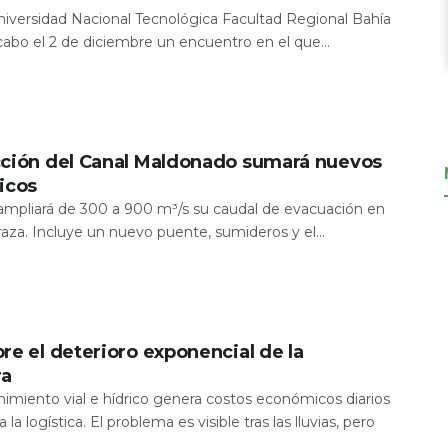
Universidad Nacional Tecnológica Facultad Regional Bahía
 cabo el 2 de diciembre un encuentro en el que...
cción del Canal Maldonado sumará nuevos
icos
a ampliará de 300 a 900 m³/s su caudal de evacuación en
aza. Incluye un nuevo puente, sumideros y el...
re el deterioro exponencial de la
ra
nimiento vial e hídrico genera costos económicos diarios
 la logística. El problema es visible tras las lluvias, pero