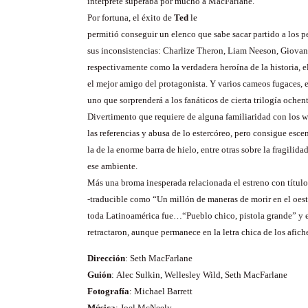
intérprete superaba por mucho a MacFarlane.
Por fortuna, el éxito de
Ted
le
permitió conseguir un elenco que sabe sacar partido a los p
sus inconsistencias: Charlize Theron, Liam Neeson, Giovan
respectivamente como la verdadera heroína de la historia, 
el mejor amigo del protagonista. Y varios cameos fugaces, e
uno que sorprenderá a los fanáticos de cierta trilogía ochent
Divertimento que requiere de alguna familiaridad con los w
las referencias y abusa de lo estercóreo, pero consigue esc
la de la enorme barra de hielo, entre otras sobre la fragilida
ese ambiente.
Más una broma inesperada relacionada el estreno con título
-traducible como “Un millón de maneras de morir en el oeste
toda Latinoamérica fue…“Pueblo chico, pistola grande” y 
retractaron, aunque permanece en la letra chica de los afich
Dirección
: Seth MacFarlane
Guión
:
Alec Sulkin, Wellesley Wild, Seth MacFarlane
Fotografía
:
Michael Barrett
Música
: Joel McNeely