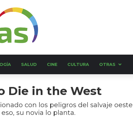
OGÍA
SALUD
CINE
CULTURA
OTRAS
o Die in the West
ionado con los peligros del salvaje oest
 eso, su novia lo planta.