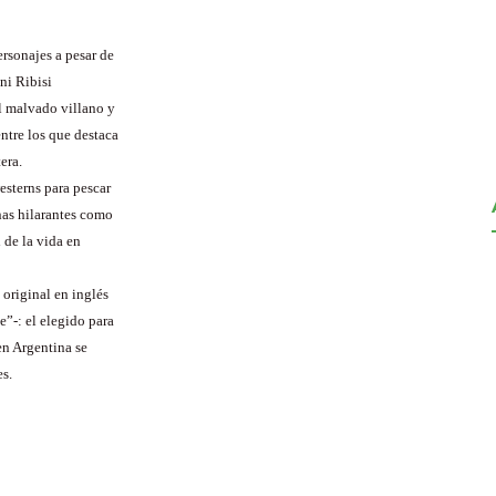
ersonajes a pesar de
ni Ribisi
el malvado villano y
ntre los que destaca
era.
esterns para pescar
enas hilarantes como
d de la vida en
 original en inglés
”-: el elegido para
en Argentina se
es.