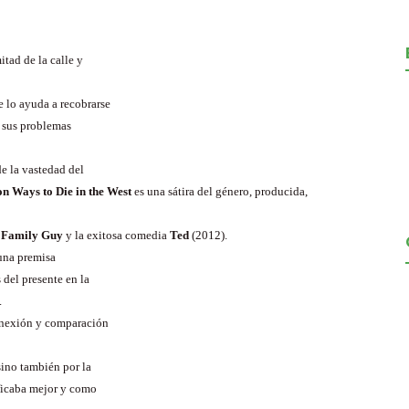
itad de la calle y
 lo ayuda a recobrarse
y sus problemas
e la vastedad del
on Ways to Die in the West
es
una sátira del género, producida,
a
Family Guy
y la exitosa comedia
Ted
(2012).
 una premisa
 del presente en la
.
conexión y comparación
sino también por la
ficaba mejor y como