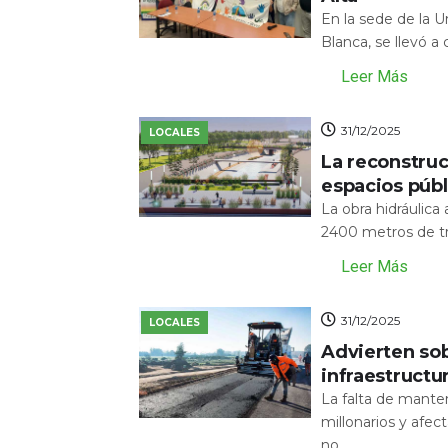
En la sede de la 
Blanca, se llevó a
Leer Más
31/12/2025
LOCALES
La reconstru
espacios públ
La obra hidráulic
2400 metros de tr
Leer Más
31/12/2025
LOCALES
Advierten sob
infraestructu
La falta de mante
millonarios y afecta
no...