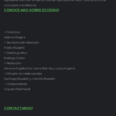
una copia a la editorial.
CONOCE MAS SOBRE ECODÍAS!
> Directora
Valeria Villagra
> Secretario de redacción
Pablo Bussetti
> Diseño gráfico
Rodrigo Galán
> Redacción
Silvana Angelicchio, Ivana Barrios y Lucía Argemi
> Difusión en redes sociales
Santiago Bussetti y Camila Bussetti
> Colaboradores
Claudio Eberhardt
CONTACTANOS!