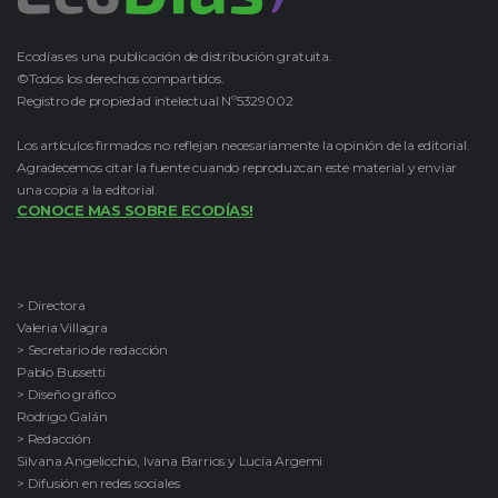
Ecodías es una publicación de distribución gratuita.
©Todos los derechos compartidos.
Registro de propiedad intelectual Nº5329002
Los artículos firmados no reflejan necesariamente la opinión de la editorial.
Agradecemos citar la fuente cuando reproduzcan este material y enviar
una copia a la editorial.
CONOCE MAS SOBRE ECODÍAS!
> Directora
Valeria Villagra
> Secretario de redacción
Pablo Bussetti
> Diseño gráfico
Rodrigo Galán
> Redacción
Silvana Angelicchio, Ivana Barrios y Lucía Argemi
> Difusión en redes sociales