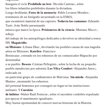
Inaugura el ciclo
Prohibido no leer
-Nicolás Carreras-, sobre
los libros infantiles prohibidos durante la dictadura.
Luego desfilarán,
Fotos de la memoria
-Pablo Lecaron Morales-
,
testimonio de un fotógrafo secuestrado en la ESMA,
que escamoteó material de sus captores.
Todavía las cantamos
-Eduardo
Turri-, Iván Noble presentando
música que marcó la época.
Prisioneros de la ciencia
-Mariano Mucci-,
reflejo
del trabajo de los antropólogos dedicados a devolver su identidad a restos
NN.
Magnicidio
en Misiones
-Liliana Díaz-, develando las posibles causas de una tragedia
aérea en Misiones.
Katrileo
-Francisco
Benincasa-, centrado en los esfuerzos de un comunicador Mapuche por
desentrañar
a su pueblo.
Bowen
-Cristian Pellegrini-, sobre la lucha de un pequeño
pueblo mendocino por subsistir.
Los Vilca Condorí
-Alejandro Arroz-
,
enfocado en
un particular grupo de combatientes de Malvinas.
Sin miedo
-Alejandra
Marino-, mostrando los esfuerzos
del personal femenino por conseguir un lugar en las instituciones
militares. Y
Cuestión
de hábitos
-Walter Raúl Ferreyra-, sobre el sacerdote cordobés expulsado
por apoyar el matrimonio igualitario.
Muy buena oportunidad de conocer nuevas historias de la Historia.