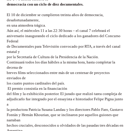
democracia con un ciclo de diez documentales.
El 10 de diciembre se cumplieron treinta años de democracia,
desafortunadamente,
en una atmosfera trágica.
Aún así, el miércoles 11 a las 22:30 horas – el canal 7 celebrará el
aniversario inaugurando el ciclo dedicado a los ganadores del Concurso
Federal
de Documentales para Televisión convocado por RTA, a través del canal
estatal y
por la Secretaría de Cultura de la Presidencia de la Nación.
Continuará todos los días hábiles a la misma hora, hasta completar la
decena de
breves films seleccionados entre más de un centenar de proyectos
enviados de
los cuatro puntos cardinales del país.
El premio consistía en la financiación
del film y la exhibición posterior. El jurado que realizó tarea compleja de
adjudicarlo fue integrado por el ensayista e historiador Felipe Pigna junto
a
la productora Patricia Susana Landau y los directores Pablo Faro, Gustavo
Fontán y Hernán Khourian, que se inclinaron por aquellos guiones que
narraban
hechos cruciales, desconocidos u olvidados de las pasadas tres décadas en
Argentina.