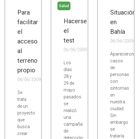
Salud
Para
Situación
Hacerse
facilitar
en
el
el
Bahía
test
acceso
06/06/2009
al
06/06/2009
Aparecieron
terreno
casos
Los
de
propio
días
personas
28 y
06/06/2009
con
29 de
síntomas
mayo
Se
en
pasados
trata
nuestra
se
de un
ciudad.
realizó
proyecto
Sin
una
que
embargo
campaña
busca
se
de
crear
trataría
detección