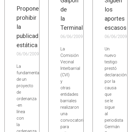
Galpón
Siguen
Proponen
de
los
prohibir
la
aportes
la
Terminal
escasos
publicad
06/06/2009
06/06/2009
estática
La
Un
06/06/2009
Comisión
nuevo
Vecinal
testigo
La
Interbarrial
prestó
fundamentación
(CVI)
declaración
de un
y
por la
proyecto
otras
causa
de
entidades
que
ordenanza
barriales
se le
-en
realizaron
sigue
línea
una
al
con
convocatoria
periodista
la
para
Germán
ordenanza