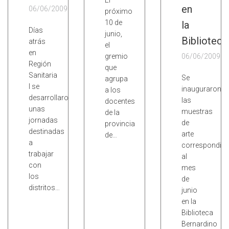
El
en
06/06/2009
próximo
10 de
la
Días
junio,
Biblioteca
atrás
el
en
gremio
06/06/2009
Región
que
Sanitaria
Se
agrupa
I se
inauguraron
a los
desarrollaron
las
docentes
unas
muestras
de la
jornadas
de
provincia
destinadas
arte
de…
a
correspondien
trabajar
al
con
mes
los
de
distritos…
junio
en la
Biblioteca
Bernardino