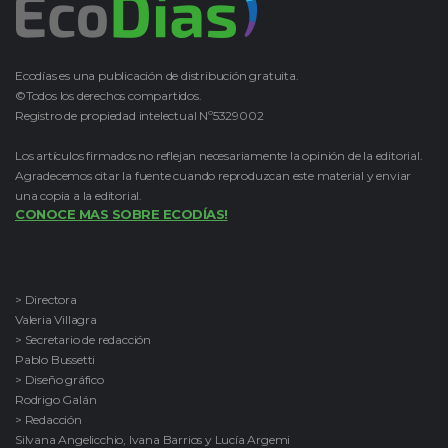
Ecodías es una publicación de distribución gratuita.
©Todos los derechos compartidos.
Registro de propiedad intelectual Nº5329002
Los artículos firmados no reflejan necesariamente la opinión de la editorial.
Agradecemos citar la fuente cuando reproduzcan este material y enviar
una copia a la editorial.
CONOCE MAS SOBRE ECODÍAS!
> Directora
Valeria Villagra
> Secretario de redacción
Pablo Bussetti
> Diseño gráfico
Rodrigo Galán
> Redacción
Silvana Angelicchio, Ivana Barrios y Lucía Argemi