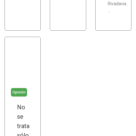
Rivadavia.
…
Opinión
No
se
trata
sólo