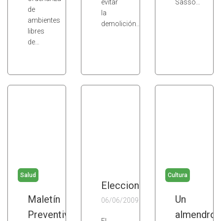
evitar
Sasso…
de
la
ambientes
demolición…
libres
de…
Salud
Cultura
Elecciones
Maletín
Un
06/06/2009
Preventivo
almendro