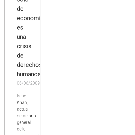
de
economía...
es
una
crisis
de
derechos
humanos
06/06/2009
Irene
Khan,
actual
secretaria
general
de la