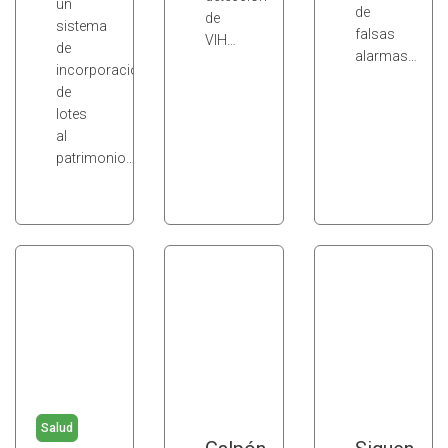
un
de
de
sistema
falsas
VIH…
de
alarmas…
incorporación
de
lotes
al
patrimonio…
Salud