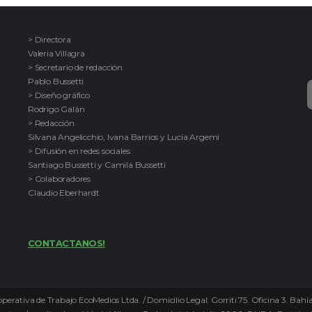
> Directora
Valeria Villagra
> Secretario de redacción
Pablo Bussetti
> Diseño gráfico
Rodrigo Galán
> Redacción
Silvana Angelicchio, Ivana Barrios y Lucía Argemi
> Difusión en redes sociales
Santiago Bussetti y Camila Bussetti
> Colaboradores
Claudio Eberhardt
CONTACTANOS!
perativa de Trabajo EcoMedios Ltda. / Domicilio Legal: Gorriti 75. Oficina 3. Bah