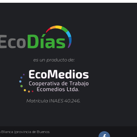
es un producto de:
Matrícula INAES 40.246.
ía Blanca (provincia de Buenos