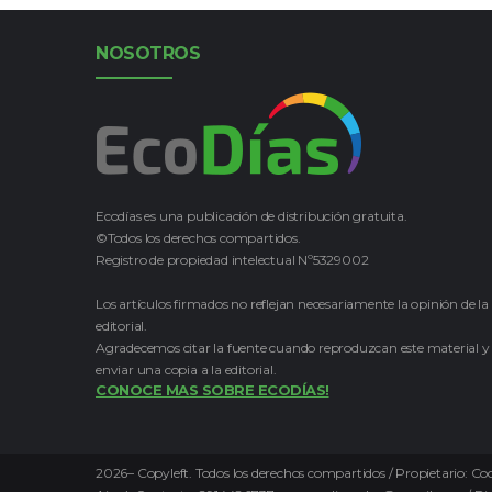
NOSOTROS
Ecodías es una publicación de distribución gratuita.
©Todos los derechos compartidos.
Registro de propiedad intelectual Nº5329002
Los artículos firmados no reflejan necesariamente la opinión de la
editorial.
Agradecemos citar la fuente cuando reproduzcan este material y
enviar una copia a la editorial.
CONOCE MAS SOBRE ECODÍAS!
2026
–
Copyleft.
Todos los derechos compartidos / Propietario: Coo