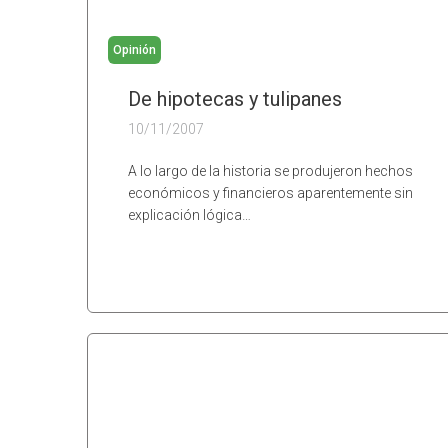
Opinión
De hipotecas y tulipanes
10/11/2007
A lo largo de la historia se produjeron hechos
económicos y financieros aparentemente sin
explicación lógica…